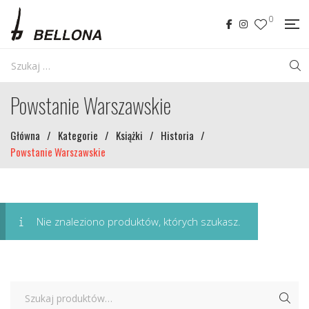
0
Powstanie Warszawskie
Główna
/
Kategorie
/
Książki
/
Historia
/
Powstanie Warszawskie
Nie znaleziono produktów, których szukasz.