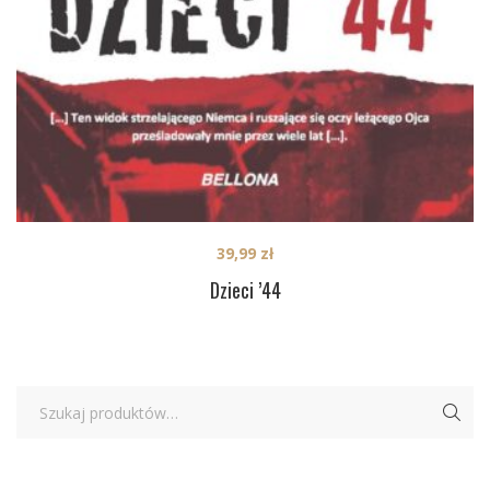
39,99
zł
Dzieci ’44