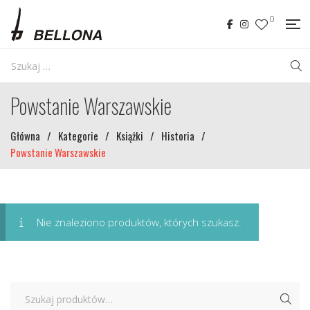
0
Powstanie Warszawskie
Główna
/
Kategorie
/
Książki
/
Historia
/
Powstanie Warszawskie
Nie znaleziono produktów, których szukasz.