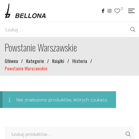
0
Powstanie Warszawskie
Główna
/
Kategorie
/
Książki
/
Historia
/
Powstanie Warszawskie
Nie znaleziono produktów, których szukasz.