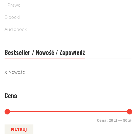
Prawo
E-booki
Audiobooki
Bestseller / Nowość / Zapowiedź
Nowość
Cena
Cena:
20 zł
—
80 zł
FILTRUJ