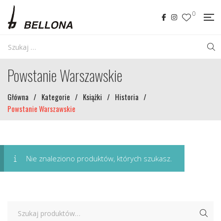
0
Powstanie Warszawskie
Główna
/
Kategorie
/
Książki
/
Historia
/
Powstanie Warszawskie
Nie znaleziono produktów, których szukasz.