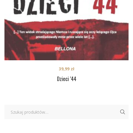
39,99
zł
Dzieci ’44