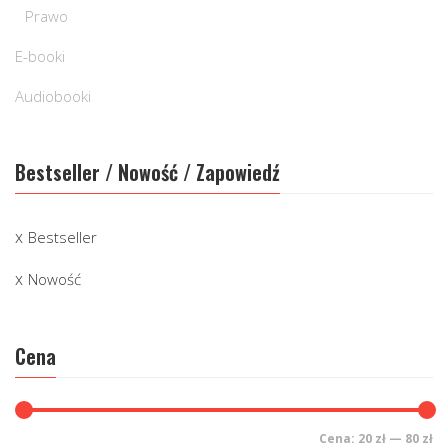
Prawo
E-booki
Audiobooki
Bestseller / Nowość / Zapowiedź
Bestseller
Nowość
Cena
Cena:
20 zł
—
80 zł