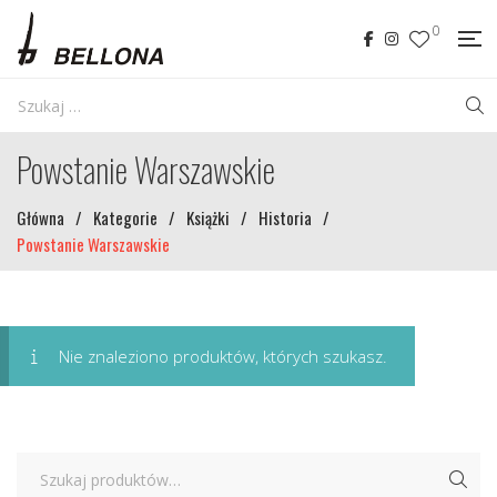
0
Powstanie Warszawskie
Główna
/
Kategorie
/
Książki
/
Historia
/
Powstanie Warszawskie
Nie znaleziono produktów, których szukasz.