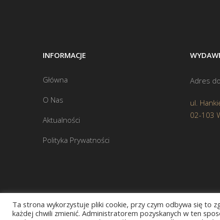
INFORMACJE
WYDAWN
Główna
Adres do
O Nas
ul. Hanki
02-103 
Aktualności
Polityka Prywatności
Ta strona wykorzystuje pliki cookie, przy czym odbywa się to 
każdej chwili zmienić. Administratorem pozyskanych w ten sposó