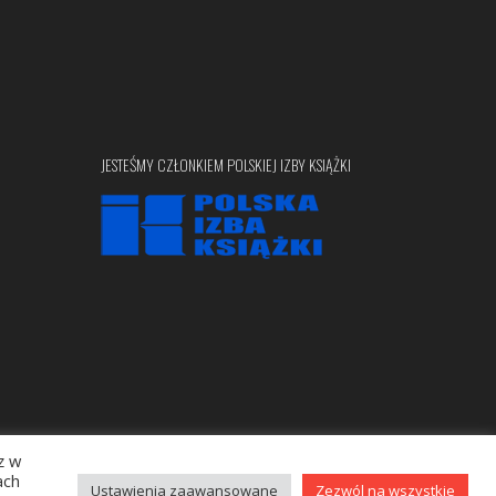
JESTEŚMY CZŁONKIEM POLSKIEJ IZBY KSIĄŻKI
z w
Copyright © 2020 bellona.pl
ach
Ustawienia zaawansowane
Zezwól na wszystkie