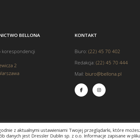
ICTWO BELLONA
KONTAKT
 korespondencji
Biuro:
(22) 45 70 402
Redakcja:
(22) 45 70 444
ewicza 2
Warszawa
Mail:
biuro@bellona.pl
zgodnie z aktualnymi ustawieniami Twojej przeglądarki, które możes
b danych jest Dressler Dublin sp. z o.o. Informacje zapisane w plik