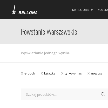
KATEGORIE
KOLEK
Powstanie Warszawskie
Wyświetlanie jednego wyniku
e-book
ksiazka
tylko-u-nas
nowosc