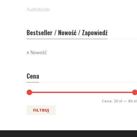
Audiobooki
Bestseller / Nowość / Zapowiedź
Nowość
Cena
Cena:
20 zł
—
80 zł
FILTRUJ