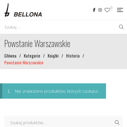
0
Powstanie Warszawskie
Główna
/
Kategorie
/
Książki
/
Historia
/
Powstanie Warszawskie
Nie znaleziono produktów, których szukasz.