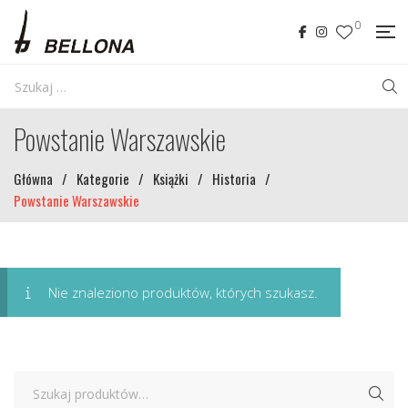
0
Powstanie Warszawskie
Główna
/
Kategorie
/
Książki
/
Historia
/
Powstanie Warszawskie
Nie znaleziono produktów, których szukasz.