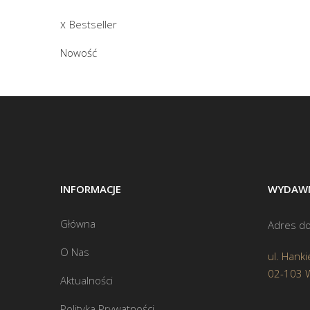
Bestseller
Nowość
INFORMACJE
WYDAWN
Główna
Adres do
O Nas
ul. Hanki
02-103 
Aktualności
Polityka Prywatności