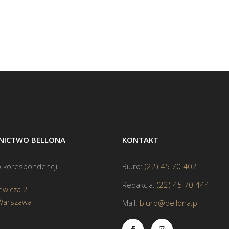
ICTWO BELLONA
KONTAKT
 korespondencji
Biuro:
(22) 45 70 402
Redakcja:
(22) 45 70 444
ewicza 2
Warszawa
Mail:
biuro@bellona.pl