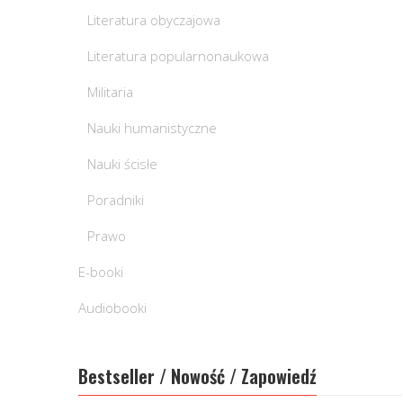
Literatura obyczajowa
Literatura popularnonaukowa
Militaria
Nauki humanistyczne
Nauki ścisłe
Poradniki
Prawo
E-booki
Audiobooki
Bestseller / Nowość / Zapowiedź