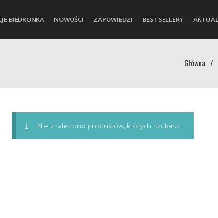
CJE BIEDRONKA
NOWOŚCI
ZAPOWIEDZI
BESTSELLERY
AKTUAL
Główna
/
Nie znaleziono produktów, których szukasz.