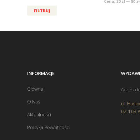
Cena:
20 zł
—
80 zł
FILTRUJ
INFORMACJE
WYDAWN
Główna
Adres do
O Nas
ul. Hanki
02-103 
Aktualności
Polityka Prywatności