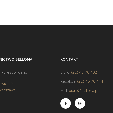
ICTWO BELLONA
KONTAKT
 korespondencji
Biuro:
(22) 45 70 402
Redakcja:
(22) 45 70 444
ewicza 2
Warszawa
Mail:
biuro@bellona.pl