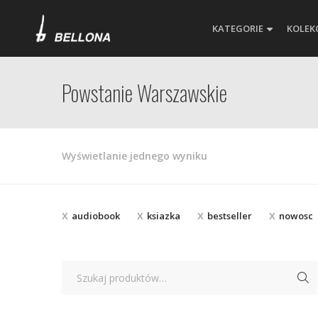
KATEGORIE
KOLEK
Powstanie Warszawskie
Wyświetlanie jednego wyniku
audiobook
ksiazka
bestseller
nowosc