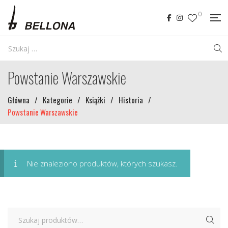
0
Powstanie Warszawskie
Główna
/
Kategorie
/
Książki
/
Historia
/
Powstanie Warszawskie
Nie znaleziono produktów, których szukasz.