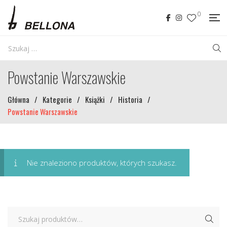
0
Powstanie Warszawskie
Główna
/
Kategorie
/
Książki
/
Historia
/
Powstanie Warszawskie
Nie znaleziono produktów, których szukasz.