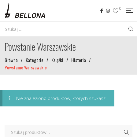
0
Powstanie Warszawskie
Główna
/
Kategorie
/
Książki
/
Historia
/
Powstanie Warszawskie
Nie znaleziono produktów, których szukasz.