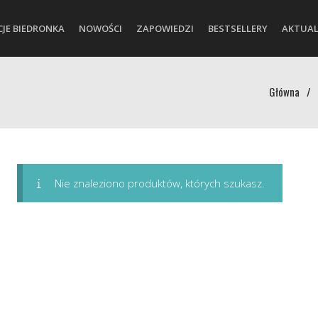
CJE BIEDRONKA
NOWOŚCI
ZAPOWIEDZI
BESTSELLERY
AKTUAL
Główna
/
Nie znaleziono produktów, których szukasz.