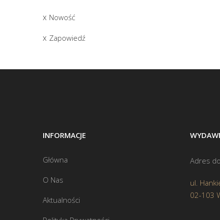
Nowość
Zapowiedź
INFORMACJE
WYDAWN
Główna
Adres do
O Nas
ul. Hanki
02-103 
Aktualności