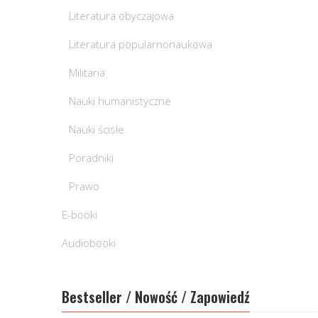
Literatura obyczajowa
Literatura popularnonaukowa
Militaria
Nauki humanistyczne
Nauki ścisłe
Poradniki
Prawo
E-booki
Audiobooki
Bestseller / Nowość / Zapowiedź