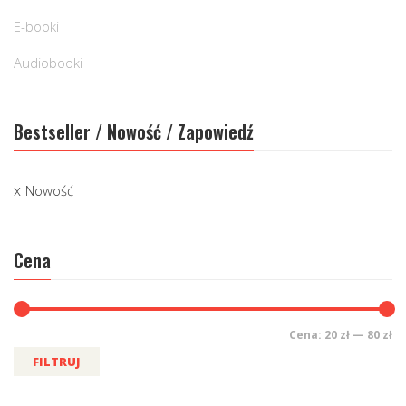
E-booki
Audiobooki
Bestseller / Nowość / Zapowiedź
Nowość
Cena
Cena:
20 zł
—
80 zł
FILTRUJ