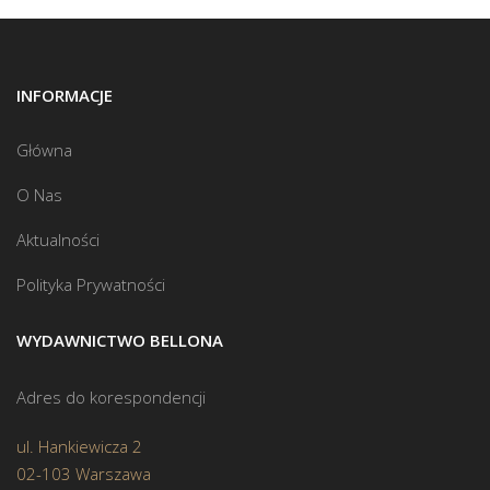
INFORMACJE
Główna
O Nas
Aktualności
Polityka Prywatności
WYDAWNICTWO BELLONA
Adres do korespondencji
ul. Hankiewicza 2
02-103 Warszawa