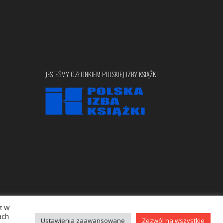
JESTEŚMY CZŁONKIEM POLSKIEJ IZBY KSIĄŻKI
z w
Copyright © 2020 bellona.pl
ach
Ustawienia zaawansowane
Zezwól na wszystkie