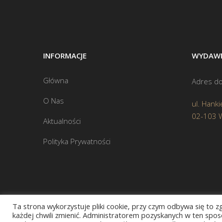
INFORMACJE
WYDAWN
Główna
Adres do
O Nas
ul. Hanki
02-103 
Aktualności
Polityka Prywatności
Ta strona wykorzystuje pliki cookie, przy czym odbywa się to 
każdej chwili zmienić. Administratorem pozyskanych w ten sposó