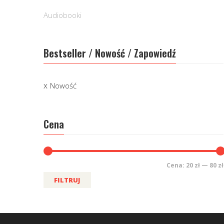
Audiobooki
Bestseller / Nowość / Zapowiedź
Nowość
Cena
Cena:
20 zł
—
80 zł
FILTRUJ