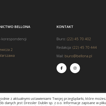
ICTWO BELLONA
KONTAKT
 korespondencji
Biuro:
(22) 45 70 402
Redakcja:
(22) 45 70 444
ewicza 2
Warszawa
Mail:
biuro@bellona.pl
zgodnie z aktualnymi ustawieniami Twojej przeglądarki, które możes
b danych jest Dressler Dublin sp. z o.o. Informacje zapisane w plik