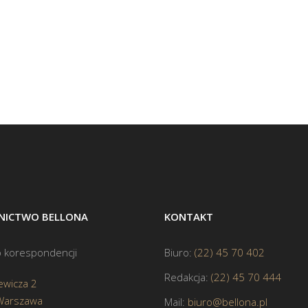
ICTWO BELLONA
KONTAKT
 korespondencji
Biuro:
(22) 45 70 402
Redakcja:
(22) 45 70 444
ewicza 2
Warszawa
Mail:
biuro@bellona.pl