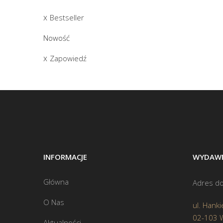
Bestseller
Nowość
Zapowiedź
INFORMACJE
WYDAWN
Główna
Adres do
O Nas
ul. Hanki
02-103 
Aktualności