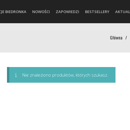
CJE BIEDRONKA
NOWOŚCI
ZAPOWIEDZI
BESTSELLERY
AKTUAL
Główna
/
Nie znaleziono produktów, których szukasz.