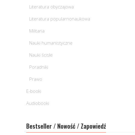
Literatura obyczajowa
Literatura popularnonaukowa
Militaria
Nauki humanistyczne
Nauki ścisłe
Poradniki
Prawo
E-booki
Audiobooki
Bestseller / Nowość / Zapowiedź