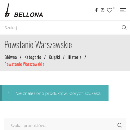
0
Powstanie Warszawskie
Główna
/
Kategorie
/
Książki
/
Historia
/
Powstanie Warszawskie
Nie znaleziono produktów, których szukasz.