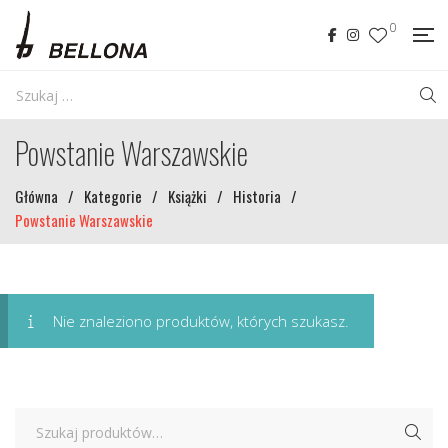
0
Powstanie Warszawskie
Główna
/
Kategorie
/
Książki
/
Historia
/
Powstanie Warszawskie
Nie znaleziono produktów, których szukasz.