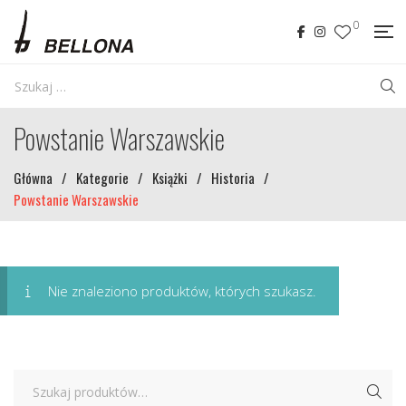
0
Powstanie Warszawskie
Główna
/
Kategorie
/
Książki
/
Historia
/
Powstanie Warszawskie
Nie znaleziono produktów, których szukasz.