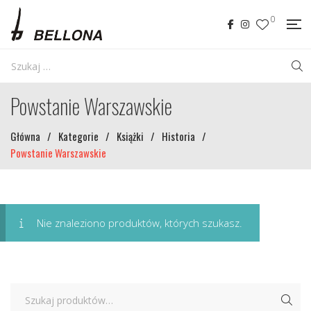
0
Powstanie Warszawskie
Główna
/
Kategorie
/
Książki
/
Historia
/
Powstanie Warszawskie
Nie znaleziono produktów, których szukasz.