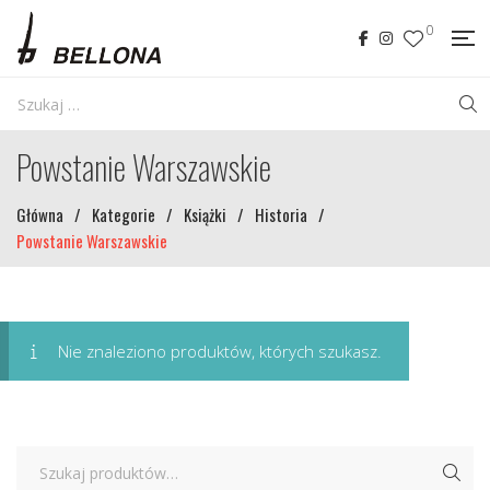
0
Powstanie Warszawskie
Główna
/
Kategorie
/
Książki
/
Historia
/
Powstanie Warszawskie
Nie znaleziono produktów, których szukasz.