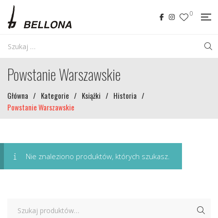
0
Powstanie Warszawskie
Główna
/
Kategorie
/
Książki
/
Historia
/
Powstanie Warszawskie
Nie znaleziono produktów, których szukasz.