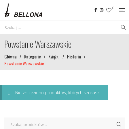
0
Powstanie Warszawskie
Główna
/
Kategorie
/
Książki
/
Historia
/
Powstanie Warszawskie
Nie znaleziono produktów, których szukasz.