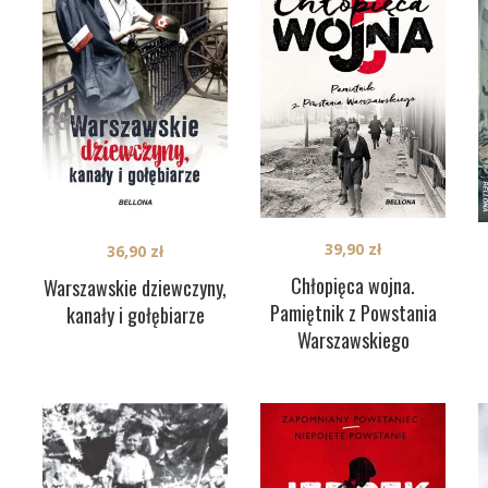
39,90
zł
36,90
zł
Chłopięca wojna.
Warszawskie dziewczyny,
Pamiętnik z Powstania
kanały i gołębiarze
Warszawskiego