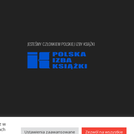
JESTEŚMY CZŁONKIEM POLSKIEJ IZBY KSIĄŻKI
z w
Copyright © 2020 bellona.pl
ach
Ustawienia zaawansowane
Zezwól na wszystkie