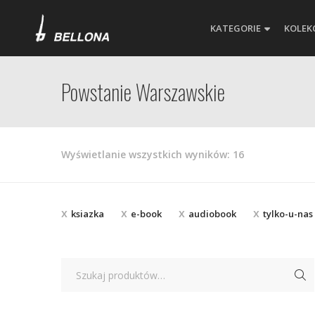
KATEGORIE
KOLEK
Powstanie Warszawskie
Posortowane
Wyświetlanie wszystkich wyników: 16
według
najnowszych
ksiazka
e-book
audiobook
tylko-u-nas