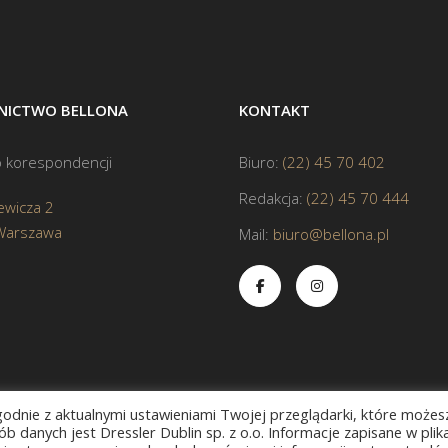
ICTWO BELLONA
KONTAKT
 korespondencji
Biuro:
(22) 45 70 402
Redakcja:
(22) 45 70 444
ewicza 2
Warszawa
Mail:
biuro@bellona.pl
zgodnie z aktualnymi ustawieniami Twojej przeglądarki, które możes
b danych jest Dressler Dublin sp. z o.o. Informacje zapisane w plik