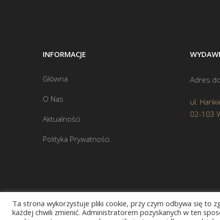
INFORMACJE
WYDAWN
Główna
Adres do
O Nas
ul. Hanki
02-103 
Aktualności
Polityka Prywatności
Ta strona wykorzystuje pliki cookie, przy czym odbywa się to 
każdej chwili zmienić. Administratorem pozyskanych w ten sposó