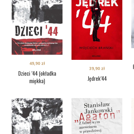
49,90
zł
39,90
zł
Dzieci ’44 (okładka
Jędrek’44
miękka)