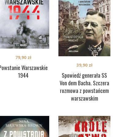
79,90
zł
39,90
zł
Powstanie Warszawskie
1944
Spowiedź generała SS
Von dem Bacha. Szczera
rozmowa z powstańcem
warszawskim