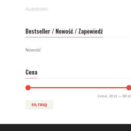
Audiobooki
Bestseller / Nowość / Zapowiedź
Nowość
Cena
Cena:
20 zł
—
80 zł
FILTRUJ