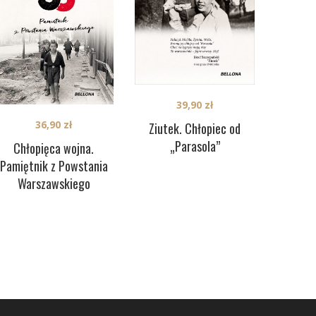
39,90
zł
36,90
zł
Ziutek. Chłopiec od
„Parasola”
Chłopięca wojna.
Pamiętnik z Powstania
Warszawskiego