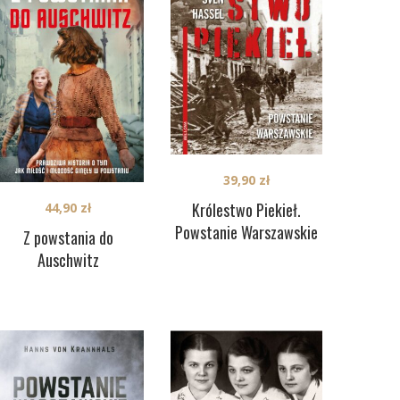
39,90
zł
Królestwo Piekieł.
44,90
zł
Powstanie Warszawskie
Z powstania do
Auschwitz