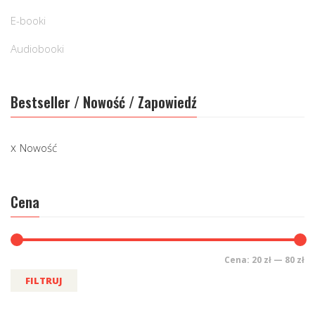
E-booki
Audiobooki
Bestseller / Nowość / Zapowiedź
Nowość
Cena
Cena:
20 zł
—
80 zł
FILTRUJ