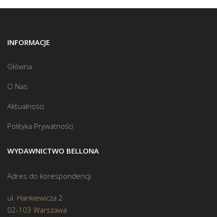
INFORMACJE
Główna
O Nas
Aktualności
Polityka Prywatności
WYDAWNICTWO BELLONA
Adres do korespondencji
ul. Hankiewicza 2
02-103 Warszawa