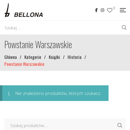
0
Powstanie Warszawskie
Główna
/
Kategorie
/
Książki
/
Historia
/
Powstanie Warszawskie
Nie znaleziono produktów, których szukasz.