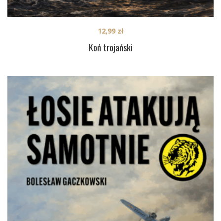
12,99
zł
Koń trojański