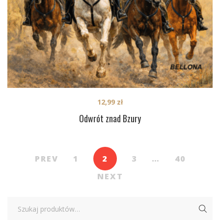
12,99
zł
Odwrót znad Bzury
PREV
1
2
3
…
40
NEXT