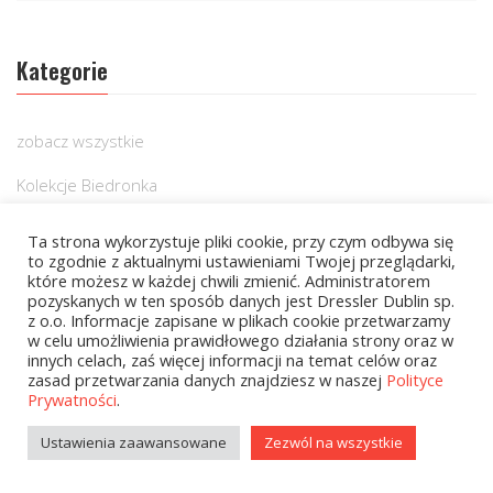
Kategorie
zobacz wszystkie
Kolekcje Biedronka
Kolekcje Biedronka - 16.02.2026
Ta strona wykorzystuje pliki cookie, przy czym odbywa się
to zgodnie z aktualnymi ustawieniami Twojej przeglądarki,
Wielcy Humaniści - 16.02.2026
które możesz w każdej chwili zmienić. Administratorem
pozyskanych w ten sposób danych jest Dressler Dublin sp.
Wielcy Humaniści – 02.03.2026
z o.o. Informacje zapisane w plikach cookie przetwarzamy
w celu umożliwienia prawidłowego działania strony oraz w
innych celach, zaś więcej informacji na temat celów oraz
Kolekcje Biedronka - 16.03.2026
zasad przetwarzania danych znajdziesz w naszej
Polityce
Prywatności
.
Wielcy Humaniści – 16.03.2026
Ustawienia zaawansowane
Zezwól na wszystkie
Kolekcje Biedronka - 13.04.2026