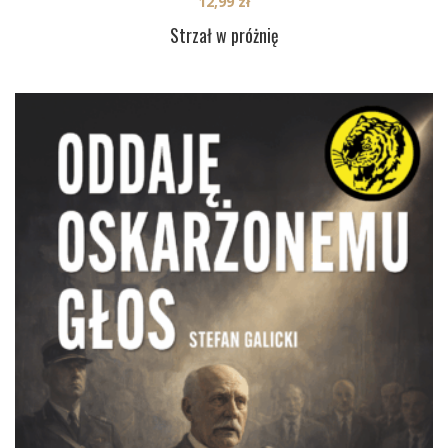
12,99
zł
Strzał w próżnię