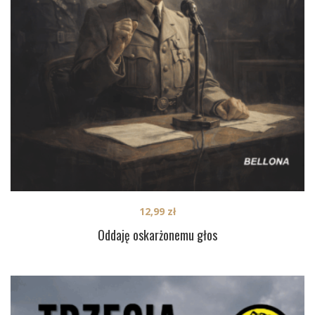
12,99
zł
Oddaję oskarżonemu głos