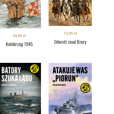
12,99
zł
44,90
zł
Odwrót znad Bzury
Kołobrzeg 1945