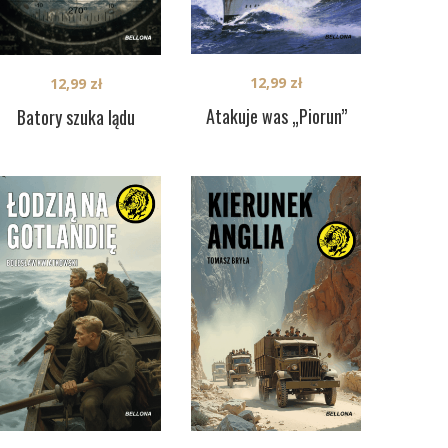
12,99
zł
12,99
zł
Atakuje was „Piorun”
Batory szuka lądu