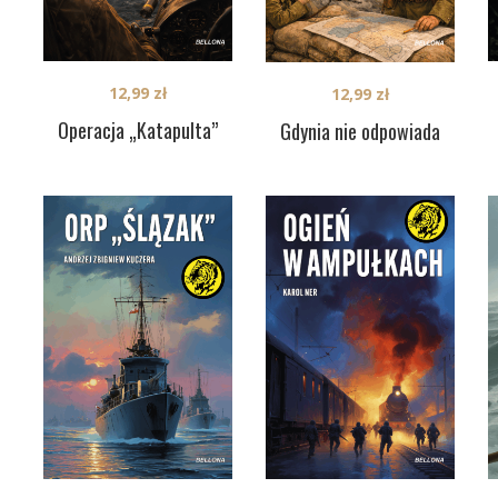
12,99
zł
12,99
zł
Operacja „Katapulta”
Gdynia nie odpowiada