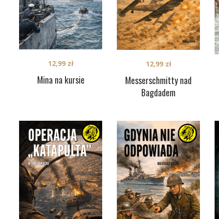
12,99
zł
12,99
zł
Mina na kursie
Messerschmitty nad
Bagdadem