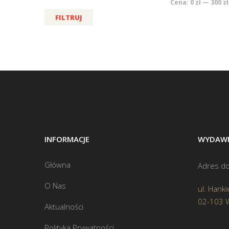
Cena:
0 zł
—
300 zł
FILTRUJ
INFORMACJE
WYDAWN
Główna
Adres do
O Nas
ul. Hanki
02-103 
Aktualności
Polityka Prywatności