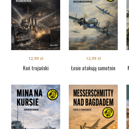
12,99
zł
12,99
zł
Koń trojański
Łosie atakują samotnie