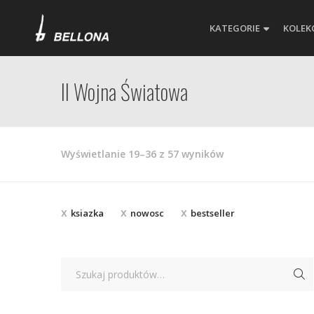
KATEGORIE
KOLEK
II Wojna Światowa
Posortowane
Wyświetlanie 19–36 z 57 wyników
według
najnowszych
ksiazka
nowosc
bestseller