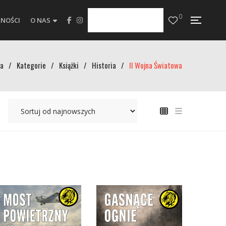
0
NOŚCI
O NAS
a
/
Kategorie
/
Książki
/
Historia
/
II Wojna Światowa