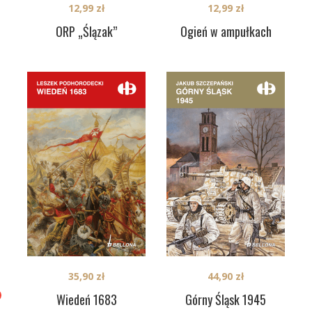
12,99
zł
12,99
zł
ORP „Ślązak”
Ogień w ampułkach
35,90
zł
44,90
zł
Wiedeń 1683
Górny Śląsk 1945