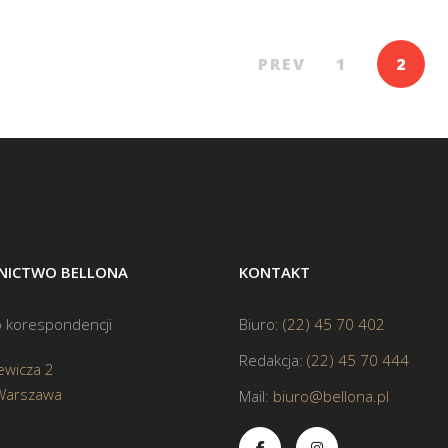
PREV
1
2
ICTWO BELLONA
KONTAKT
 korespondencji
Biuro:
(22) 45 70 402
Redakcja:
(22) 45 70 444
ewicza 2
Warszawa
Mail:
biuro@bellona.pl