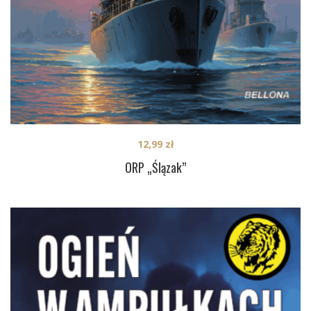
12,99
zł
ORP „Ślązak”