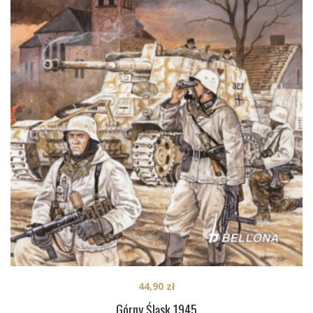
44,90
zł
Górny Śląsk 1945