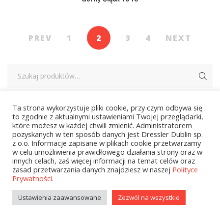
PREV
1
2
3
4
NEXT
Ta strona wykorzystuje pliki cookie, przy czym odbywa się
Kategorie
to zgodnie z aktualnymi ustawieniami Twojej przeglądarki,
które możesz w każdej chwili zmienić. Administratorem
pozyskanych w ten sposób danych jest Dressler Dublin sp.
z o.o. Informacje zapisane w plikach cookie przetwarzamy
zobacz wszystkie
w celu umożliwienia prawidłowego działania strony oraz w
innych celach, zaś więcej informacji na temat celów oraz
zasad przetwarzania danych znajdziesz w naszej
Polityce
Kolekcje Biedronka
Prywatności
.
Kolekcje Biedronka - 16.02.2026
Ustawienia zaawansowane
Zezwól na wszystkie
Wielcy Humaniści - 16.02.2026