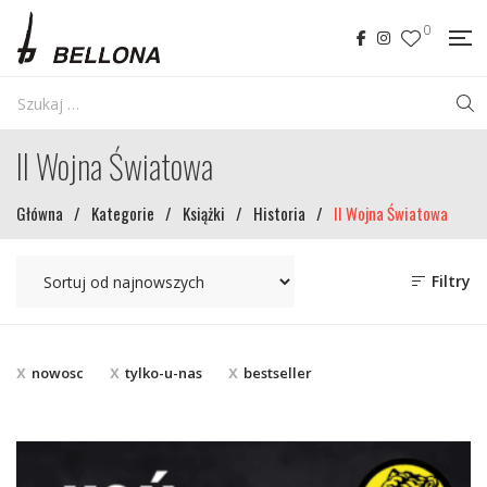
0
II Wojna Światowa
Główna
/
Kategorie
/
Książki
/
Historia
/
II Wojna Światowa
Filtry
nowosc
tylko-u-nas
bestseller