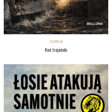
12,99
zł
Koń trojański