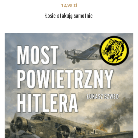
12,99
zł
Łosie atakują samotnie