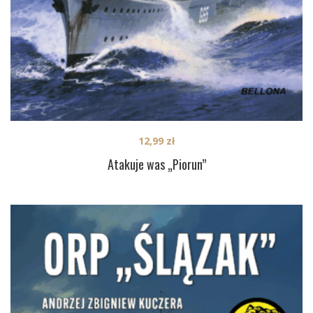
12,99
zł
Atakuje was „Piorun”