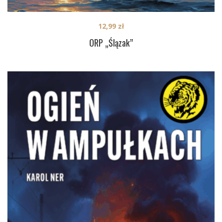
12,99
zł
ORP „Ślązak”