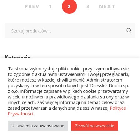
PREV
1
2
3
NEXT
Kategorie
Ta strona wykorzystuje pliki cookie, przy czym odbywa się
to zgodnie z aktualnymi ustawieniami Twojej przeglądarki,
zobacz wszystkie
które możesz w każdej chwili zmienić. Administratorem
pozyskanych w ten sposób danych jest Dressler Dublin sp.
Kolekcje Biedronka
z o.o. Informacje zapisane w plikach cookie przetwarzamy
w celu umożliwienia prawidłowego działania strony oraz w
innych celach, zaś więcej informacji na temat celów oraz
Kolekcje Biedronka - 16.02.2026
zasad przetwarzania danych znajdziesz w naszej
Polityce
Prywatności
.
Wielcy Humaniści - 16.02.2026
Ustawienia zaawansowane
Zezwól na wszystkie
Wielcy Humaniści – 02.03.2026