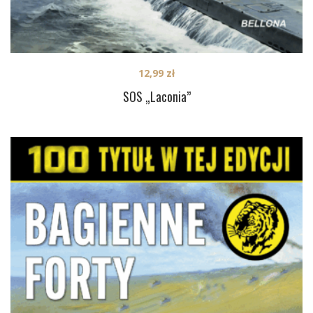
12,99
zł
SOS „Laconia”