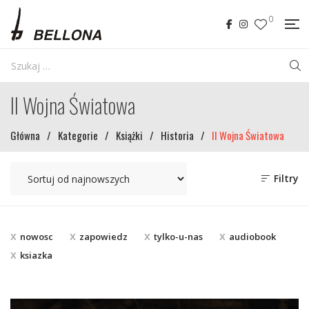
0
II Wojna Światowa
Główna
/
Kategorie
/
Książki
/
Historia
/
II Wojna Światowa
Filtry
nowosc
zapowiedz
tylko-u-nas
audiobook
ksiazka