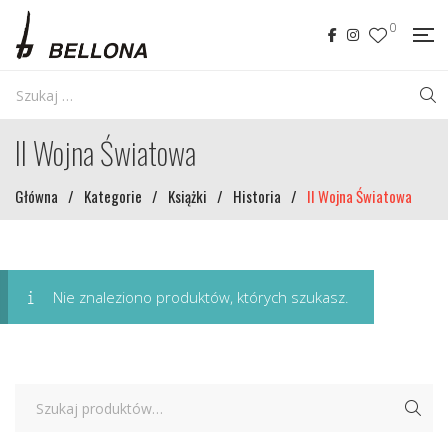
0
II Wojna Światowa
Główna
/
Kategorie
/
Książki
/
Historia
/
II Wojna Światowa
Nie znaleziono produktów, których szukasz.