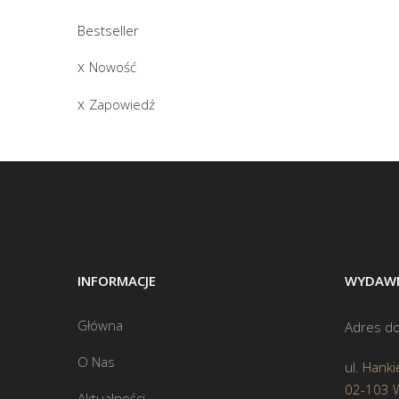
Bestseller
Nowość
Zapowiedź
INFORMACJE
WYDAWN
Główna
Adres do
O Nas
ul. Hanki
02-103 
Aktualności