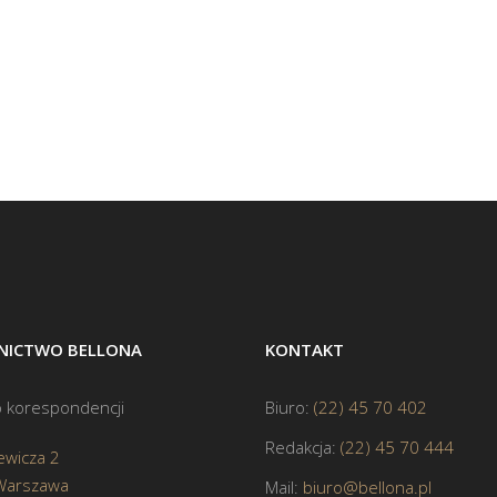
ICTWO BELLONA
KONTAKT
 korespondencji
Biuro:
(22) 45 70 402
Redakcja:
(22) 45 70 444
ewicza 2
Warszawa
Mail:
biuro@bellona.pl