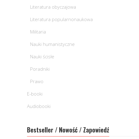
Literatura obyczajowa
Literatura popularnonaukowa
Militaria
Nauki humanistyczne
Nauki ścisłe
Poradniki
Prawo
E-booki
Audiobooki
Bestseller / Nowość / Zapowiedź