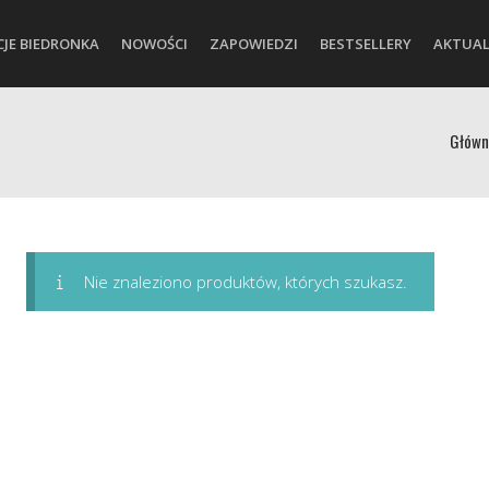
CJE BIEDRONKA
NOWOŚCI
ZAPOWIEDZI
BESTSELLERY
AKTUAL
Główn
Nie znaleziono produktów, których szukasz.