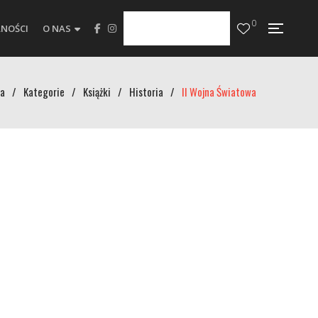
0
NOŚCI
O NAS
a
/
Kategorie
/
Książki
/
Historia
/
II Wojna Światowa