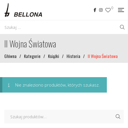
0
II Wojna Światowa
Główna
/
Kategorie
/
Książki
/
Historia
/
II Wojna Światowa
Nie znaleziono produktów, których szukasz.