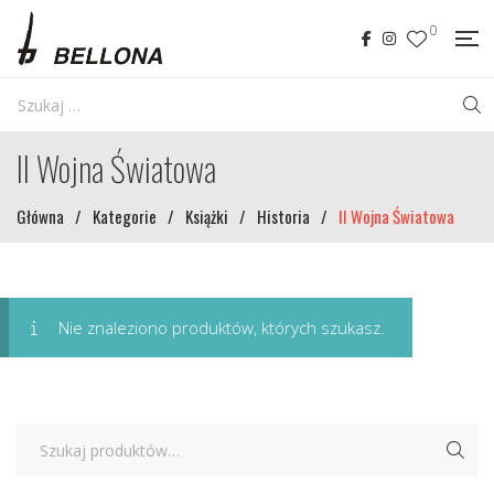
0
II Wojna Światowa
Główna
/
Kategorie
/
Książki
/
Historia
/
II Wojna Światowa
Nie znaleziono produktów, których szukasz.