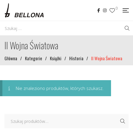
0
II Wojna Światowa
Główna
/
Kategorie
/
Książki
/
Historia
/
II Wojna Światowa
Nie znaleziono produktów, których szukasz.