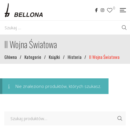
0
II Wojna Światowa
Główna
/
Kategorie
/
Książki
/
Historia
/
II Wojna Światowa
Nie znaleziono produktów, których szukasz.