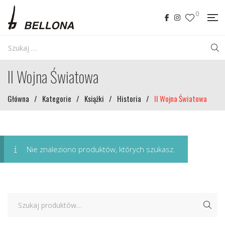
0
II Wojna Światowa
Główna
/
Kategorie
/
Książki
/
Historia
/
II Wojna Światowa
Nie znaleziono produktów, których szukasz.