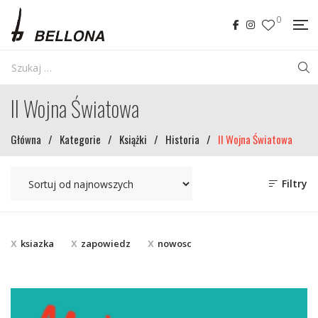
0
II Wojna Światowa
Główna
/
Kategorie
/
Książki
/
Historia
/
II Wojna Światowa
Filtry
ksiazka
zapowiedz
nowosc