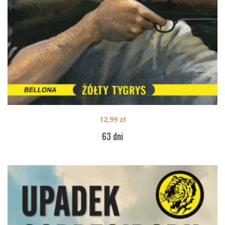
12,99
zł
63 dni