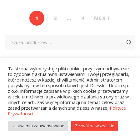
1
2
…
4
NEXT
Kategorie
Ta strona wykorzystuje pliki cookie, przy czym odbywa się
to zgodnie z aktualnymi ustawieniami Twojej przeglądarki,
które możesz w każdej chwili zmienić. Administratorem
pozyskanych w ten sposób danych jest Dressler Dublin sp.
zobacz wszystkie
z o.o. Informacje zapisane w plikach cookie przetwarzamy
w celu umożliwienia prawidłowego działania strony oraz w
Kolekcje Biedronka
innych celach, zaś więcej informacji na temat celów oraz
zasad przetwarzania danych znajdziesz w naszej
Polityce
Prywatności
.
Kolekcje Biedronka - 16.02.2026
Ustawienia zaawansowane
Zezwól na wszystkie
Wielcy Humaniści - 16.02.2026
Wielcy Humaniści – 02.03.2026