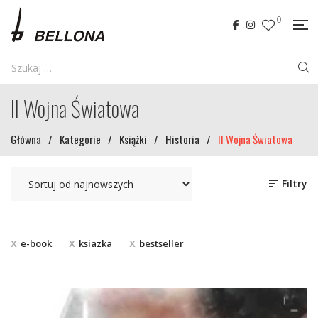
0
II Wojna Światowa
Główna
/
Kategorie
/
Książki
/
Historia
/
II Wojna Światowa
Filtry
e-book
ksiazka
bestseller