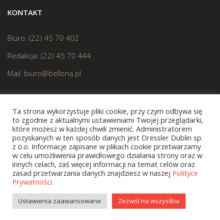
KONTAKT
Biuro:
(22) 45 70 402
Redakcja:
(22) 45 70 444
Mail:
biuro@bellona.pl
Ta strona wykorzystuje pliki cookie, przy czym odbywa się
to zgodnie z aktualnymi ustawieniami Twojej przeglądarki,
które możesz w każdej chwili zmienić. Administratorem
pozyskanych w ten sposób danych jest Dressler Dublin sp.
JESTEŚMY CZŁONKIEM POLSKIEJ IZBY KSIĄŻKI
z o.o. Informacje zapisane w plikach cookie przetwarzamy
w celu umożliwienia prawidłowego działania strony oraz w
innych celach, zaś więcej informacji na temat celów oraz
zasad przetwarzania danych znajdziesz w naszej
Polityce
Prywatności
.
Copyright © 2020 bellona.pl
Ustawienia zaawansowane
Zezwól na wszystkie