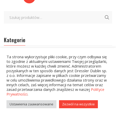
Kategorie
zobacz wszystkie
Ta strona wykorzystuje pliki cookie, przy czym odbywa się
to zgodnie z aktualnymi ustawieniami Twojej przeglądarki,
które możesz w każdej chwili zmienić. Administratorem
Kolekcje Biedronka
pozyskanych w ten sposób danych jest Dressler Dublin sp.
z o.o. Informacje zapisane w plikach cookie przetwarzamy
Kolekcje Biedronka - 16.02.2026
w celu umożliwienia prawidłowego działania strony oraz w
innych celach, zaś więcej informacji na temat celów oraz
Wielcy Humaniści - 16.02.2026
zasad przetwarzania danych znajdziesz w naszej
Polityce
Prywatności
.
Wielcy Humaniści – 02.03.2026
Ustawienia zaawansowane
Zezwól na wszystkie
Kolekcje Biedronka - 16.03.2026