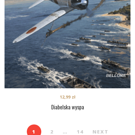
12,99
zł
Diabelska wyspa
1
2
…
14
NEXT