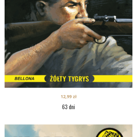
12,99
zł
63 dni