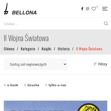
0
II Wojna Światowa
Główna
/
Kategorie
/
Książki
/
Historia
/
II Wojna Światowa
Filtry
e-book
ksiazka
tylko-u-nas