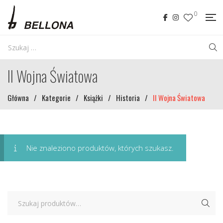
0
II Wojna Światowa
Główna
/
Kategorie
/
Książki
/
Historia
/
II Wojna Światowa
Nie znaleziono produktów, których szukasz.