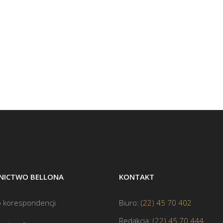
ICTWO BELLONA
KONTAKT
 korespondencji
Biuro:
(22) 45 70 402
Redakcja:
(22) 45 70 444