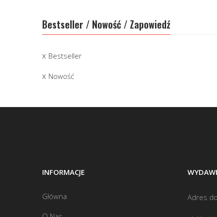
Bestseller / Nowość / Zapowiedź
Bestseller
Nowość
INFORMACJE
WYDAWN
Główna
Adres do
O Nas