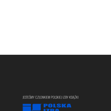
JESTEŚMY CZŁONKIEM POLSKIEJ IZBY KSIĄŻKI