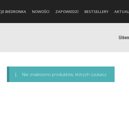
CJE BIEDRONKA
NOWOŚCI
ZAPOWIEDZI
BESTSELLERY
AKTUAL
Główn
Nie znaleziono produktów, których szukasz.