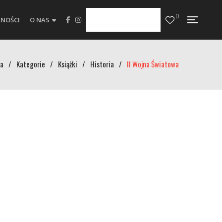
0
NOŚCI
O NAS
a
/
Kategorie
/
Książki
/
Historia
/
II Wojna Światowa