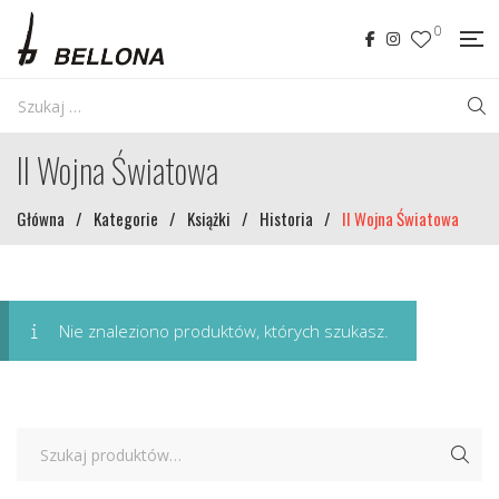
0
II Wojna Światowa
Główna
/
Kategorie
/
Książki
/
Historia
/
II Wojna Światowa
Nie znaleziono produktów, których szukasz.