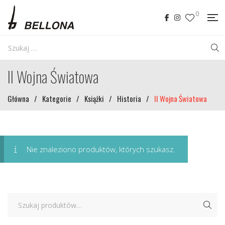
0
II Wojna Światowa
Główna
/
Kategorie
/
Książki
/
Historia
/
II Wojna Światowa
Nie znaleziono produktów, których szukasz.