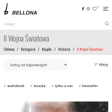
0
II Wojna Światowa
Główna
/
Kategorie
/
Książki
/
Historia
/
II Wojna Światowa
Filtry
audiobook
ksiazka
tylko-u-nas
bestseller