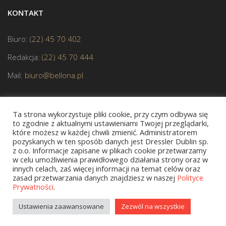
KONTAKT
Biuro:
(22) 45 70 402
Redakcja:
(22) 45 70 444
Mail:
biuro@bellona.pl
Ta strona wykorzystuje pliki cookie, przy czym odbywa się
to zgodnie z aktualnymi ustawieniami Twojej przeglądarki,
które możesz w każdej chwili zmienić. Administratorem
pozyskanych w ten sposób danych jest Dressler Dublin sp.
JESTEŚMY CZŁONKIEM POLSKIEJ IZBY KSIĄŻKI
z o.o. Informacje zapisane w plikach cookie przetwarzamy
w celu umożliwienia prawidłowego działania strony oraz w
innych celach, zaś więcej informacji na temat celów oraz
zasad przetwarzania danych znajdziesz w naszej
Polityce
Prywatności
.
Copyright © 2020 bellona.pl
Ustawienia zaawansowane
Zezwól na wszystkie