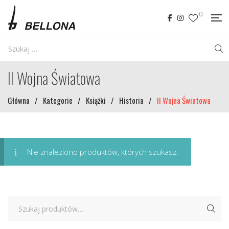
0
II Wojna Światowa
Główna
/
Kategorie
/
Książki
/
Historia
/
II Wojna Światowa
Nie znaleziono produktów, których szukasz.